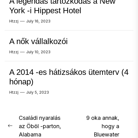
A legendás tartózkodás a New
York -i Hippest Hotel
Htzzj
July 16, 2023
A nők vállalkozói
Htzzj
July 10, 2023
A 2014 -es hátizsákos ütemterv (4
hónap)
Htzzj
July 5, 2023
Post
Családi nyaralás
9 oka annak,
az Öböl -parton,
hogy a
navigation
Previous
Alabama
Bluewater