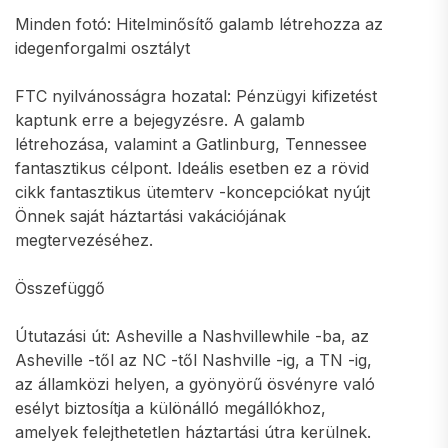
Minden fotó: Hitelminősítő galamb létrehozza az
idegenforgalmi osztályt
FTC nyilvánosságra hozatal: Pénzügyi kifizetést
kaptunk erre a bejegyzésre. A galamb
létrehozása, valamint a Gatlinburg, Tennessee
fantasztikus célpont. Ideális esetben ez a rövid
cikk fantasztikus ütemterv -koncepciókat nyújt
Önnek saját háztartási vakációjának
megtervezéséhez.
Összefüggő
Útutazási út: Asheville a Nashvillewhile -ba, az
Asheville -től az NC -től Nashville -ig, a TN -ig,
az államközi helyen, a gyönyörű ösvényre való
esélyt biztosítja a különálló megállókhoz,
amelyek felejthetetlen háztartási útra kerülnek.