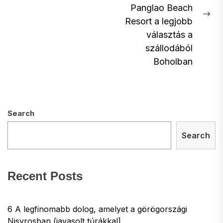
post:
Panglao Beach
Ne
Resort a legjobb
pos
választás a
szállodából
Boholban
Search
Search
Recent Posts
6 A legfinomabb dolog, amelyet a görögországi
Nisyrosban (javasolt túrákkal]