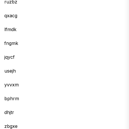
ruzbz
qxacg
lfmdk
fngmk
jqycf
usejh
yvvxm
bphrm
dhjtr
zbgxe