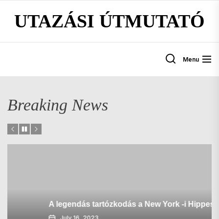
Skip
UTAZÁSI ÚTMUTATÓ
to
the
content
Menu
Breaking News
A legendás tartózkodás a New York -i Hippest Hotel
July 16, 2023