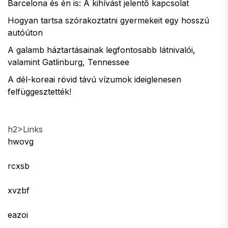
Barcelona és én is: A kihívást jelentő kapcsolat
Hogyan tartsa szórakoztatni gyermekeit egy hosszú
autóúton
A galamb háztartásainak legfontosabb látnivalói,
valamint Gatlinburg, Tennessee
A dél-koreai rövid távú vízumok ideiglenesen
felfüggesztették!
h2>Links
hwovg
rcxsb
xvzbf
eazoi