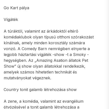
Go Kart pálya
Vígjáték
A túráktól, valamint az árkádoktól eltérő
komédiaklubok olyan típusú otthoni szórakozást
kínálnak, amely minden korosztály számára
vonzó. A Comedy Barn nemrégiben elnyerte a
legjobb háztartási vígjáték -show -t a Smoky -
hegységben. Az „Amazing Asation állatok Pet
Show” új show olyan állatokkal rendelkezik,
amelyek számos hihetetlen technikát és
mutatványokat végeznek.
Country tonit galamb létrehozása show
A zene, a komédia, valamint az evangélium
ötvözésével a tonit galamb létrehozása a