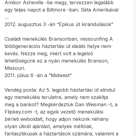
Amikor Asheville -be megy, tervezzen legalább
egy teljes napot a Biltmore -ban. Séta Amerikával
…
2012. augusztus 3 -án “Epikus út kirándulások”
Családi menekülés Bransonban, missourifing A
többgenerációs háztartási út ideális helye nem
kevés. Nézze meg, miért volt a legelső
lehetőségünk ez a nyári menekülés Branson,
Missouri.
2011. július 6 -án a “Midwest”
Vendég posta: Az 5. legjobb háztartási út elindul
egy menekülési területre, amely nem szakítja
meg a bankot? Megkérdeztük Dan Weisman -t, a
Flipkey.com -t, az egyik vezető menekülési
bérleti weboldalt, hogy adjon nekünk néhány
olyan úticél ajánlást, amelyek méltóak,
fantasztikusak a háztartások számára, valamint a