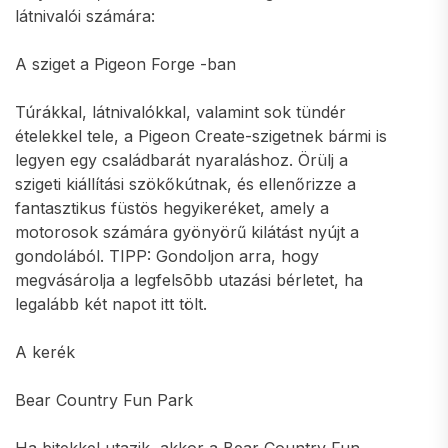
látnivalói számára:
A sziget a Pigeon Forge -ban
Túrákkal, látnivalókkal, valamint sok tündér
ételekkel tele, a Pigeon Create-szigetnek bármi is
legyen egy családbarát nyaraláshoz. Örülj a
szigeti kiállítási szökőkútnak, és ellenőrizze a
fantasztikus füstös hegyikeréket, amely a
motorosok számára gyönyörű kilátást nyújt a
gondolából. TIPP: Gondoljon arra, hogy
megvásárolja a legfelsõbb utazási bérletet, ha
legalább két napot itt tölt.
A kerék
Bear Country Fun Park