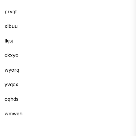
prvgf
xlbuu
lkjsj
ckxyo
wyorq
yvqcx
oqhds
wmweh