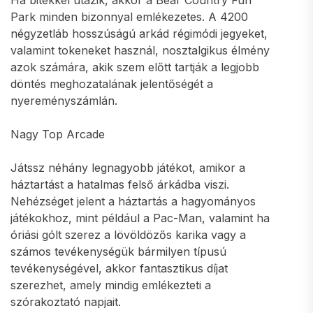
Ha bitekkel utazik, akkor a Bear Country Fun
Park minden bizonnyal emlékezetes. A 4200
négyzetláb hosszúságú arkád régimódi jegyeket,
valamint tokeneket használ, nosztalgikus élmény
azok számára, akik szem előtt tartják a legjobb
döntés meghozatalának jelentőségét a
nyereményszámlán.
Nagy Top Arcade
Játssz néhány legnagyobb játékot, amikor a
háztartást a hatalmas felső árkádba viszi.
Nehézséget jelent a háztartás a hagyományos
játékokhoz, mint például a Pac-Man, valamint ha
óriási gólt szerez a lövöldözős karika vagy a
számos tevékenységük bármilyen típusú
tevékenységével, akkor fantasztikus díjat
szerezhet, amely mindig emlékezteti a
szórakoztató napjait.