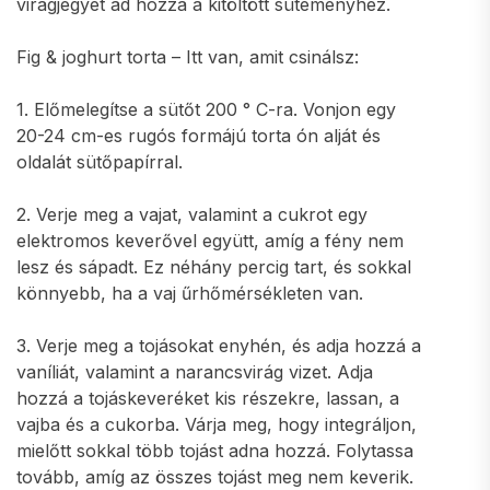
virágjegyet ad hozzá a kitöltött süteményhez.
Fig & joghurt torta – Itt van, amit csinálsz:
1. Előmelegítse a sütőt 200 ° C-ra. Vonjon egy
20-24 cm-es rugós formájú torta ón alját és
oldalát sütőpapírral.
2. Verje meg a vajat, valamint a cukrot egy
elektromos keverővel együtt, amíg a fény nem
lesz és sápadt. Ez néhány percig tart, és sokkal
könnyebb, ha a vaj űrhőmérsékleten van.
3. Verje meg a tojásokat enyhén, és adja hozzá a
vaníliát, valamint a narancsvirág vizet. Adja
hozzá a tojáskeveréket kis részekre, lassan, a
vajba és a cukorba. Várja meg, hogy integráljon,
mielőtt sokkal több tojást adna hozzá. Folytassa
tovább, amíg az összes tojást meg nem keverik.