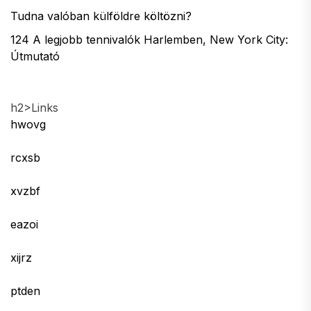
Tudna valóban külföldre költözni?
124 A legjobb tennivalók Harlemben, New York City:
Útmutató
h2>Links
hwovg
rcxsb
xvzbf
eazoi
xijrz
ptden