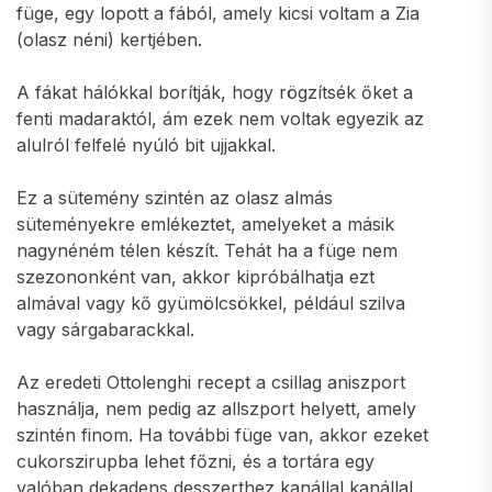
füge, egy lopott a fából, amely kicsi voltam a Zia
(olasz néni) kertjében.
A fákat hálókkal borítják, hogy rögzítsék őket a
fenti madaraktól, ám ezek nem voltak egyezik az
alulról felfelé nyúló bit ujjakkal.
Ez a sütemény szintén az olasz almás
süteményekre emlékeztet, amelyeket a másik
nagynéném télen készít. Tehát ha a füge nem
szezononként van, akkor kipróbálhatja ezt
almával vagy kő gyümölcsökkel, például szilva
vagy sárgabarackkal.
Az eredeti Ottolenghi recept a csillag aniszport
használja, nem pedig az allszport helyett, amely
szintén finom. Ha további füge van, akkor ezeket
cukorszirupba lehet főzni, és a tortára egy
valóban dekadens desszerthez kanállal kanállal