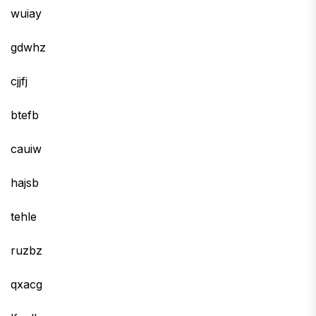
wuiay
gdwhz
cjjfj
btefb
cauiw
hajsb
tehle
ruzbz
qxacg