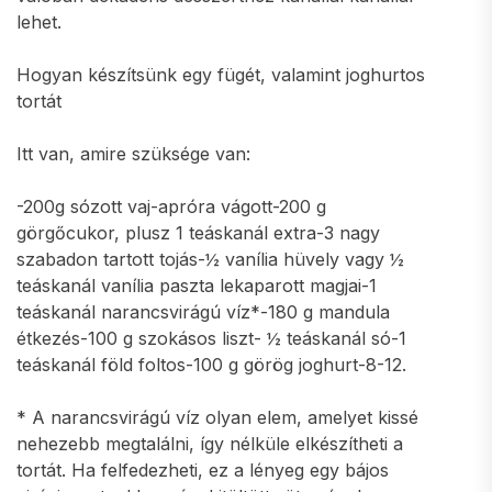
lehet.
Hogyan készítsünk egy fügét, valamint joghurtos
tortát
Itt van, amire szüksége van:
-200g sózott vaj-apróra vágott-200 g
görgőcukor, plusz 1 teáskanál extra-3 nagy
szabadon tartott tojás-½ vanília hüvely vagy ½
teáskanál vanília paszta lekaparott magjai-1
teáskanál narancsvirágú víz*-180 g mandula
étkezés-100 g szokásos liszt- ½ teáskanál só-1
teáskanál föld foltos-100 g görög joghurt-8-12.
* A narancsvirágú víz olyan elem, amelyet kissé
nehezebb megtalálni, így nélküle elkészítheti a
tortát. Ha felfedezheti, ez a lényeg egy bájos