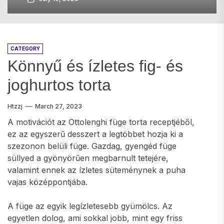
CATEGORY
Könnyű és ízletes fig- és
joghurtos torta
Htzzj
March 27, 2023
A motivációt az Ottolenghi füge torta receptjéből,
ez az egyszerű desszert a legtöbbet hozja ki a
szezonon belüli füge. Gazdag, gyengéd füge
süllyed a gyönyörűen megbarnult tetejére,
valamint ennek az ízletes süteménynek a puha
vajas középpontjába.
A füge az egyik legízletesebb gyümölcs. Az
egyetlen dolog, ami sokkal jobb, mint egy friss