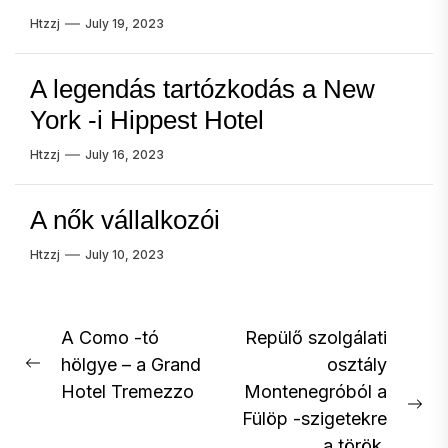
Htzzj
July 19, 2023
A legendás tartózkodás a New
York -i Hippest Hotel
Htzzj
July 16, 2023
A nők vállalkozói
Htzzj
July 10, 2023
Post
A Como -tó
Repülő szolgálati
hölgye – a Grand
osztály
navigation
Previous
Hotel Tremezzo
Montenegróból a
post:
Ne
Fülöp -szigetekre
pos
a török ​​