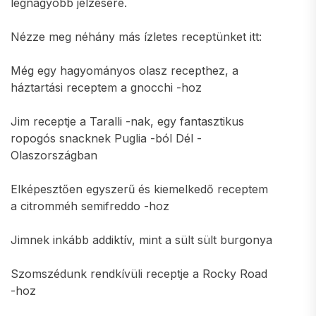
legnagyobb jelzésére.
Nézze meg néhány más ízletes receptünket itt:
Még egy hagyományos olasz recepthez, a
háztartási receptem a gnocchi -hoz
Jim receptje a Taralli -nak, egy fantasztikus
ropogós snacknek Puglia -ból Dél -
Olaszországban
Elképesztően egyszerű és kiemelkedő receptem
a citromméh semifreddo -hoz
Jimnek inkább addiktív, mint a sült sült burgonya
Szomszédunk rendkívüli receptje a Rocky Road
-hoz