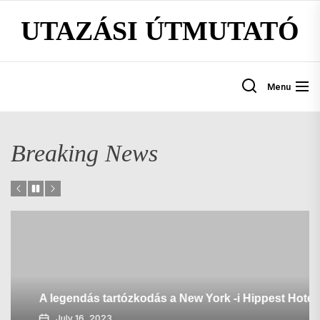
Skip
UTAZÁSI ÚTMUTATÓ
to
the
content
Menu
Breaking News
A legendás tartózkodás a New York -i Hippest Hotel
July 16, 2023