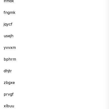
lfmdk
fngmk
jqycf
usejh
yvvxm
bphrm
dhjtr
zbgxe
prvgf
xlbuu