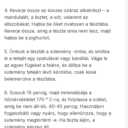
4. Keverje össze az összes száraz alkatrészt – a
mandulalét, a lisztet, a sót, valamint az
allszobákat. Hajtsa be őket óvatosan a tésztába.
Keverje össze, amíg a tészta sima nem lesz, majd
hajtsa be a joghurtot.
5. Öntsük a tésztát a sütemény -ónba, és simítsa
ki a tetejét egy spatulával vagy kanállal. Vágja le
az egyes fügeket a felére, és állítsa be a
sütemény tetején lévő körökbe, csak kissé
belemerülve a tésztába.
6. Süssük 15 percig, majd minimalizálja a
hőmérsékletet 170 ° C-ra, és folytassa a sütést,
amíg be nem áll-kb. 40-45 percig. Használjon
fogpiszkáló vagy nyárs, hogy ellenőrizze, hogy a
sütemény megtörtént -e. Ha tiszta kijön, a
sütemény készen áll.