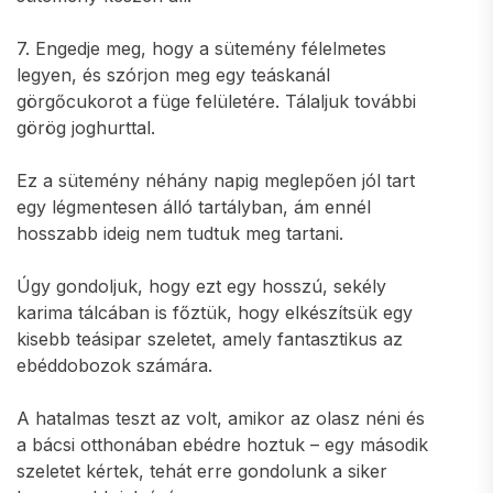
7. Engedje meg, hogy a sütemény félelmetes
legyen, és szórjon meg egy teáskanál
görgőcukorot a füge felületére. Tálaljuk további
görög joghurttal.
Ez a sütemény néhány napig meglepően jól tart
egy légmentesen álló tartályban, ám ennél
hosszabb ideig nem tudtuk meg tartani.
Úgy gondoljuk, hogy ezt egy hosszú, sekély
karima tálcában is főztük, hogy elkészítsük egy
kisebb teásipar szeletet, amely fantasztikus az
ebéddobozok számára.
A hatalmas teszt az volt, amikor az olasz néni és
a bácsi otthonában ebédre hoztuk – egy második
szeletet kértek, tehát erre gondolunk a siker