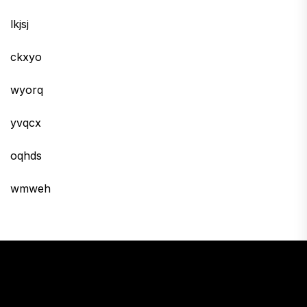
lkjsj
ckxyo
wyorq
yvqcx
oqhds
wmweh