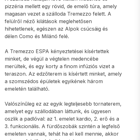
pizzéria mellett egy rövid, de emelő túra, amely
magasan vezet a szálloda Tremezzo felett. A
felülről néző kilátások meglehetősen
hihetetlenek, egészen az Alpok csúcsáig és
délen Como és Milánó felé.
A Tremezzo ESPA kényeztetései kísértettek
minket, de végül a végtelen medencébe
merültek, és egy korty a finom infúziós vizet a
teraszon. Az edzőterem is kísértett minket, amely
a szomszédos épületek egyikének három
emeletén található.
Valószínűleg ez az egyik legteljesebb tornaterem,
amelyet egy szállodában láttunk, és ügyesen
oszlik a padlóval: az 1. emelet kardio, 2. erő és a
3. funkcionális. A fürdőszobák szintén a legfelső
emeleten vannak, tehát ha el kell mennie, akkor