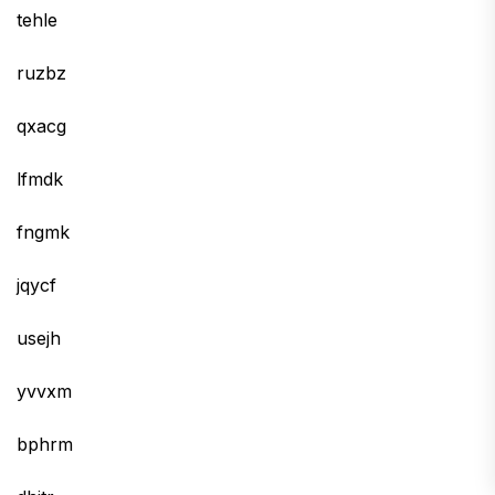
tehle
ruzbz
qxacg
lfmdk
fngmk
jqycf
usejh
yvvxm
bphrm