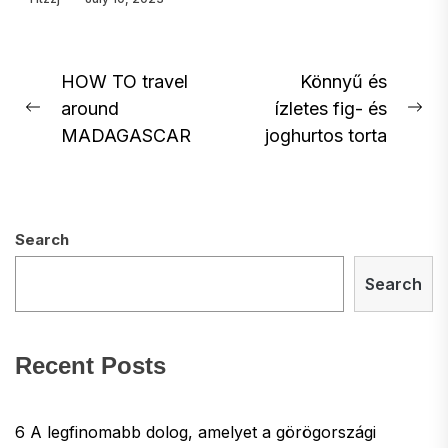
Post
HOW TO travel
Könnyű és
around
ízletes fig- és
navigation
Previous
Ne
MADAGASCAR
joghurtos torta
post:
pos
Search
Search
Recent Posts
6 A legfinomabb dolog, amelyet a görögországi