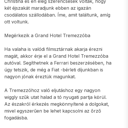
Christina és én elég szerencsések voltak, hogy
két éjszakát maradjunk ebben az igazán
csodálatos szállodában. Íme, amit találtunk, amíg
ott voltunk.
Megérkezik a Grand Hotel Tremezzóba
Ha valaha is valódi filmsztárnak akarja érezni
magát, akkor érje el a Grand Hotel Tremezzóba
autóval. Segíthetnek a Ferrari beszerzésében, ha
úgy tetszik, de még a Fiat -bérleti díjunkban is
nagyon jónak éreztük magunkat.
A Tremezzóhoz való eljutáshoz egy nagyon
wiggly szűk utat halad a tó nyugati partja körül.
Az északról érkezés megkönnyítené a dolgokat,
mivel egyszerűen be lehet kapcsolni az őrző
fogadásba.