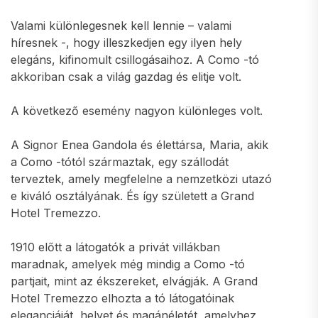
Valami különlegesnek kell lennie – valami
híresnek -, hogy illeszkedjen egy ilyen hely
elegáns, kifinomult csillogásaihoz. A Como -tó
akkoriban csak a világ gazdag és elitje volt.
A következő esemény nagyon különleges volt.
A Signor Enea Gandola és élettársa, Maria, akik
a Como -tótól származtak, egy szállodát
terveztek, amely megfelelne a nemzetközi utazó
e kiváló osztályának. És így született a Grand
Hotel Tremezzo.
1910 előtt a látogatók a privát villákban
maradnak, amelyek még mindig a Como -tó
partjait, mint az ékszereket, elvágják. A Grand
Hotel Tremezzo elhozta a tó látogatóinak
eleganciáját, helyet és magánéletét, amelyhez