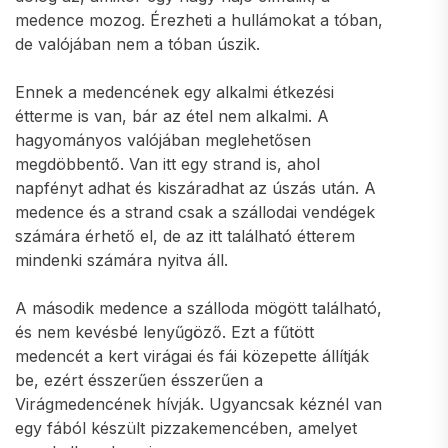
medence mozog. Érezheti a hullámokat a tóban,
de valójában nem a tóban úszik.
Ennek a medencének egy alkalmi étkezési
étterme is van, bár az étel nem alkalmi. A
hagyományos valójában meglehetősen
megdöbbentő. Van itt egy strand is, ahol
napfényt adhat és kiszáradhat az úszás után. A
medence és a strand csak a szállodai vendégek
számára érhető el, de az itt található étterem
mindenki számára nyitva áll.
A második medence a szálloda mögött található,
és nem kevésbé lenyűgöző. Ezt a fűtött
medencét a kert virágai és fái közepette állítják
be, ezért ésszerűen ésszerűen a
Virágmedencének hívják. Ugyancsak kéznél van
egy fából készült pizzakemencében, amelyet