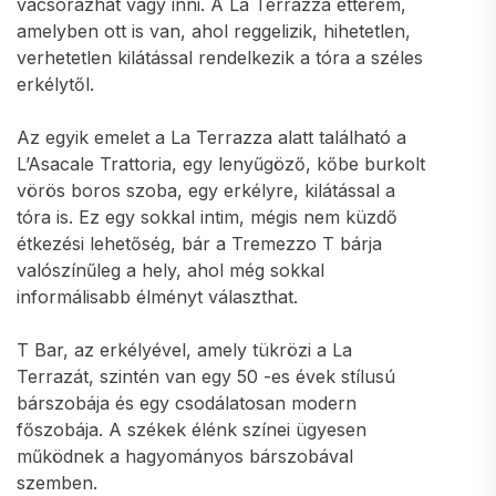
vacsorázhat vagy inni. A La Terrazza étterem,
amelyben ott is van, ahol reggelizik, hihetetlen,
verhetetlen kilátással rendelkezik a tóra a széles
erkélytől.
Az egyik emelet a La Terrazza alatt található a
L’Asacale Trattoria, egy lenyűgöző, kőbe burkolt
vörös boros szoba, egy erkélyre, kilátással a
tóra is. Ez egy sokkal intim, mégis nem küzdő
étkezési lehetőség, bár a Tremezzo T bárja
valószínűleg a hely, ahol még sokkal
informálisabb élményt választhat.
T Bar, az erkélyével, amely tükrözi a La
Terrazát, szintén van egy 50 -es évek stílusú
bárszobája és egy csodálatosan modern
főszobája. A székek élénk színei ügyesen
működnek a hagyományos bárszobával
szemben.