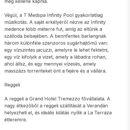
meg kellene kapnia.
Végül, a T Medspa Infinity Pool gyakorlatilag
műalkotás. A saját erkélyéről nézve az Infinity
medence több méterre fut, amíg az eltűnik a
szálloda belsejében. A bennfentes barlangnak
három különféle szenzoros sugárhajtómű van:
egy vízszintes jacuzzi, amelyre le lehet fektetni,
egy víz kifolyik a vizet, amely a lábadra rohan,
ahol állsz, és egy mennyei vízesés, amely
masszázs torrenteket önt a fejére és a vállára.
Reggeli
A reggeli a Grand Hotel Tremezzo fővállalata. A
nagy étkezőből a reggeli szállítását a Verandán
helyezheti el, és ideális kilátás nyílik a La Terraza
étteremre.