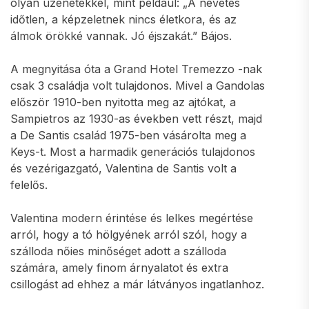
olyan üzenetekkel, mint például: „A nevetés
időtlen, a képzeletnek nincs életkora, és az
álmok örökké vannak. Jó éjszakát.” Bájos.
A megnyitása óta a Grand Hotel Tremezzo -nak
csak 3 családja volt tulajdonos. Mivel a Gandolas
először 1910-ben nyitotta meg az ajtókat, a
Sampietros az 1930-as években vett részt, majd
a De Santis család 1975-ben vásárolta meg a
Keys-t. Most a harmadik generációs tulajdonos
és vezérigazgató, Valentina de Santis volt a
felelős.
Valentina modern érintése és lelkes megértése
arról, hogy a tó hölgyének arról szól, hogy a
szálloda nőies minőséget adott a szálloda
számára, amely finom árnyalatot és extra
csillogást ad ehhez a már látványos ingatlanhoz.