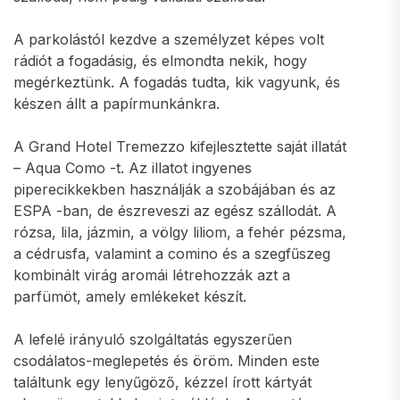
A parkolástól kezdve a személyzet képes volt
rádiót a fogadásig, és elmondta nekik, hogy
megérkeztünk. A fogadás tudta, kik vagyunk, és
készen állt a papírmunkánkra.
A Grand Hotel Tremezzo kifejlesztette saját illatát
– Aqua Como -t. Az illatot ingyenes
piperecikkekben használják a szobájában és az
ESPA -ban, de észreveszi az egész szállodát. A
rózsa, lila, jázmin, a völgy liliom, a fehér pézsma,
a cédrusfa, valamint a comino és a szegfűszeg
kombinált virág aromái létrehozzák azt a
parfümöt, amely emlékeket készít.
A lefelé irányuló szolgáltatás egyszerűen
csodálatos-meglepetés és öröm. Minden este
találtunk egy lenyűgöző, kézzel írott kártyát