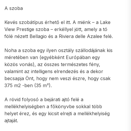
A szoba
Kevés szobátípus érhető el itt. A miénk – a Lake
View Prestige szoba – erkéllyel jött, amely a tó
fölé nézett Bellagio és a Riviera delle Azalee felé.
Noha a szoba egy ilyen osztály szállodájának kis
méretében van (egyébként Európában egy
közös vonás), az összes természetes fény,
valamint az intelligens elrendezés és a dekor
becsapja Önt, hogy nem veszi észre, hogy csak
375 m2 -ben (35 m²).
A rövid folyosó a bejárati ajtó felé a
mellékhelyiségben a főkönyvbe sokkal több
helyet érez, és egy kicsit elrejti a mellékhelyiség
ajtaját.