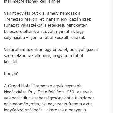
már megfelelőnek kell lennie!
Van itt egy kis butik is, amely nemcsak a
Tremezzo Merch -et, hanem egy igazán szép
ruházati választékot is értékesít. Mindketten
beleszeretettünk a szövött nyírruhák lágy
selymájába – igen, a fából készült ruházat.
Vásároltam azonban egy új pólót, amelyet igazán
szeretek-annak ellenére, hogy nem fából
készült.
Kunyhó
A Grand Hotel Tremezzo egyik legszebb
kiegészítése Ruy. Ezt a felújított 1950 -es évek
velencei stílusú sebességcsónakját a tulajdonos
apja adományozta, aki egyszer is futtatta ezt a
lenyűgöző szállodát – akárcsak a nagyapja.