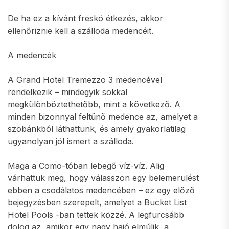
De ha ez a kívánt freskó étkezés, akkor
ellenőriznie kell a szálloda medencéit.
A medencék
A Grand Hotel Tremezzo 3 medencével
rendelkezik – mindegyik sokkal
megkülönböztethetőbb, mint a következő. A
minden bizonnyal feltűnő medence az, amelyet a
szobánkból láthattunk, és amely gyakorlatilag
ugyanolyan jól ismert a szálloda.
Maga a Como-tóban lebegő víz-víz. Alig
várhattuk meg, hogy válasszon egy belemerülést
ebben a csodálatos medencében – ez egy előző
bejegyzésben szerepelt, amelyet a Bucket List
Hotel Pools -ban tettek közzé. A legfurcsább
dolog az, amikor egy nagy hajó elmúlik, a