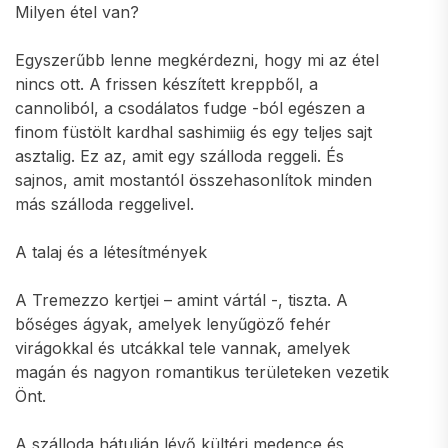
Milyen étel van?
Egyszerűbb lenne megkérdezni, hogy mi az étel
nincs ott. A frissen készített kreppből, a
cannoliból, a csodálatos fudge -ból egészen a
finom füstölt kardhal sashimiig és egy teljes sajt
asztalig. Ez az, amit egy szálloda reggeli. És
sajnos, amit mostantól összehasonlítok minden
más szálloda reggelivel.
A talaj és a létesítmények
A Tremezzo kertjei – amint vártál -, tiszta. A
bőséges ágyak, amelyek lenyűgöző fehér
virágokkal és utcákkal tele vannak, amelyek
magán és nagyon romantikus területeken vezetik
Önt.
A szálloda hátulján lévő kültéri medence és