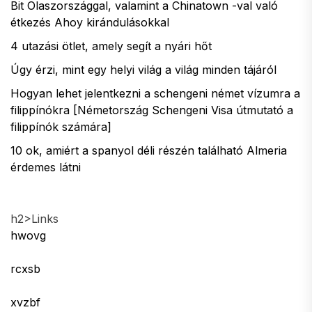
Bit Olaszországgal, valamint a Chinatown -val való
étkezés Ahoy kirándulásokkal
4 utazási ötlet, amely segít a nyári hőt
Úgy érzi, mint egy helyi világ a világ minden tájáról
Hogyan lehet jelentkezni a schengeni német vízumra a
filippínókra [Németország Schengeni Visa útmutató a
filippínók számára]
10 ok, amiért a spanyol déli részén található Almeria
érdemes látni
h2>Links
hwovg
rcxsb
xvzbf