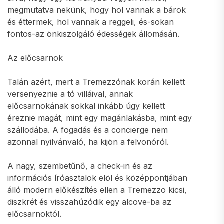
megmutatva nekünk, hogy hol vannak a bárok
és éttermek, hol vannak a reggeli, és-sokan
fontos-az önkiszolgáló édességek állomásán.
Az előcsarnok
Talán azért, mert a Tremezzónak korán kellett
versenyeznie a tó villáival, annak
előcsarnokának sokkal inkább úgy kellett
éreznie magát, mint egy magánlakásba, mint egy
szállodába. A fogadás és a concierge nem
azonnal nyilvánvaló, ha kijön a felvonóról.
A nagy, szembetűnő, a check-in és az
információs íróasztalok elöl és középpontjában
álló modern előkészítés ellen a Tremezzo kicsi,
diszkrét és visszahúzódik egy alcove-ba az
előcsarnoktól.