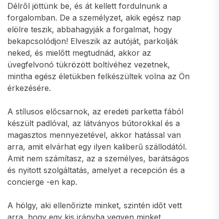
Délről jöttünk be, és át kellett fordulnunk a
forgalomban. De a személyzet, akik egész nap
elölre teszik, abbahagyják a forgalmat, hogy
bekapcsolódjon! Elveszik az autóját, parkolják
neked, és mielőtt megtudnád, akkor az
üvegfelvonó tükrözött boltívéhez vezetnek,
mintha egész életükben felkészültek volna az Ön
érkezésére.
A stílusos előcsarnok, az eredeti parketta fából
készült padlóval, az látványos bútorokkal és a
magasztos mennyezetével, akkor hatással van
arra, amit elvárhat egy ilyen kaliberű szállodától.
Amit nem számítasz, az a személyes, barátságos
és nyitott szolgáltatás, amelyet a recepción és a
concierge -en kap.
A hölgy, aki ellenőrizte minket, szintén időt vett
arra, hogy egy kis irányba vegyen minket,