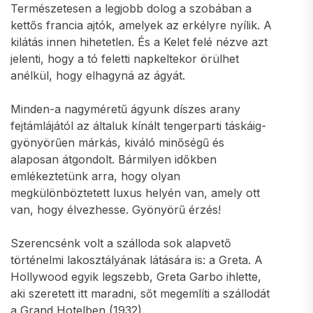
Természetesen a legjobb dolog a szobában a
kettős francia ajtók, amelyek az erkélyre nyílik. A
kilátás innen hihetetlen. És a Kelet felé nézve azt
jelenti, hogy a tó feletti napkeltekor örülhet
anélkül, hogy elhagyná az ágyát.
Minden-a nagyméretű ágyunk díszes arany
fejtámlájától az általuk kínált tengerparti táskáig-
gyönyörűen márkás, kiváló minőségű és
alaposan átgondolt. Bármilyen időkben
emlékeztetünk arra, hogy olyan
megkülönböztetett luxus helyén van, amely ott
van, hogy élvezhesse. Gyönyörű érzés!
Szerencsénk volt a szálloda sok alapvető
történelmi lakosztályának látására is: a Greta. A
Hollywood egyik legszebb, Greta Garbo ihlette,
aki szeretett itt maradni, sőt megemlíti a szállodát
a Grand Hotelben (1932).