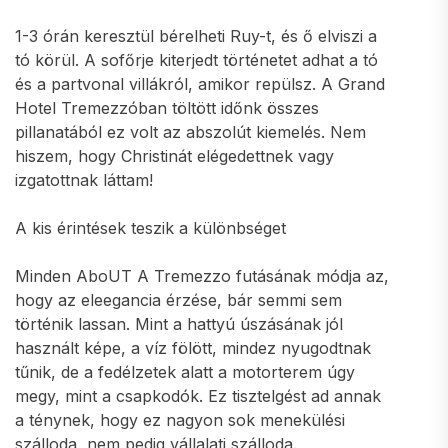
1-3 órán keresztül bérelheti Ruy-t, és ő elviszi a
tó körül. A sofőrje kiterjedt történetet adhat a tó
és a partvonal villákról, amikor repülsz. A Grand
Hotel Tremezzóban töltött időnk összes
pillanatából ez volt az abszolút kiemelés. Nem
hiszem, hogy Christinát elégedettnek vagy
izgatottnak láttam!
A kis érintések teszik a különbséget
Minden AboUT A Tremezzo futásának módja az,
hogy az eleegancia érzése, bár semmi sem
történik lassan. Mint a hattyú úszásának jól
használt képe, a víz fölött, mindez nyugodtnak
tűnik, de a fedélzetek alatt a motorterem úgy
megy, mint a csapkodók. Ez tisztelgést ad annak
a ténynek, hogy ez nagyon sok menekülési
szálloda, nem pedig vállalati szálloda.