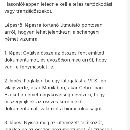
Hasonlóképpen lefednie kell a teljes tartózkodási
vagy tranzitidőszakot.
Lépésről lépésre történő útmutató pontosan
arról, hogyan lehet jelentkezni a schengeni
német vízumra
1. lépés: Gyűjtse össze az összes fent említett
dokumentumot, és győződjön meg arról, hogy
van -e fénymásolat -e.
2. lépés: Foglaljon be egy látogatást a VFS -en
világszerte, akár Manilában, akár Cebu -ban.
Ezeket a német nagykövetség nevezi ki, hogy
összegyűjtsék az összes kérelmező
dokumentumát, valamint a biometrikusságot.
3. lépés: Nyissa meg az ütemezett találkozót,
nyújtsa be az összes dokumentumot, és fizessen