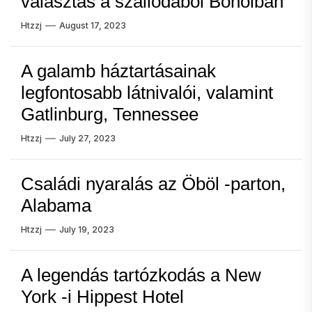
választás a szállodából Boholban
Htzzj
August 17, 2023
A galamb háztartásainak
legfontosabb látnivalói, valamint
Gatlinburg, Tennessee
Htzzj
July 27, 2023
Családi nyaralás az Öböl -parton,
Alabama
Htzzj
July 19, 2023
A legendás tartózkodás a New
York -i Hippest Hotel