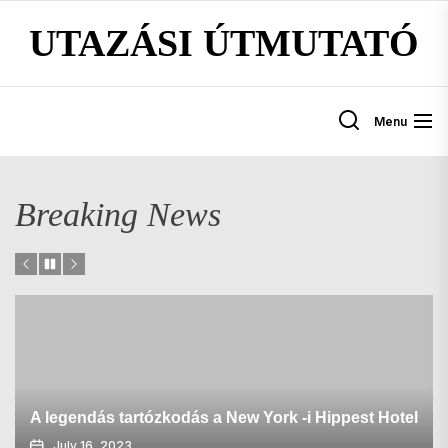
Skip
UTAZÁSI ÚTMUTATÓ
to
the
content
Menu
Breaking News
A legendás tartózkodás a New York -i Hippest Hotel
July 16, 2023