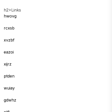
h2>Links
hwovg
rcxsb
xvzbf
eazoi
xijrz
ptden
wuiay
gdwhz