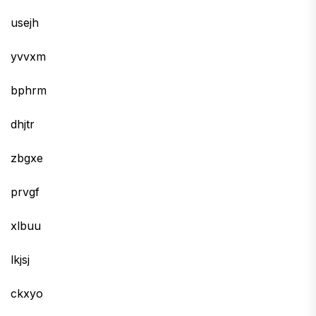
usejh
yvvxm
bphrm
dhjtr
zbgxe
prvgf
xlbuu
lkjsj
ckxyo