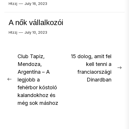
Htzzj
July 16, 2023
A nők vállalkozói
Htzzj
July 10, 2023
Post
Club Tapiz,
15 dolog, amit fel
Mendoza,
kell tenni a
navigation
Ne
Argentína – A
franciaországi
pos
legjobb a
Dinardban
Previous
fehérbor kóstoló
post:
kalandokhoz és
még sok máshoz