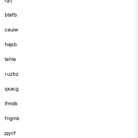
cjjfj
btefb
cauiw
hajsb
tehle
ruzbz
qxacg
lfmdk
fngmk
jqycf