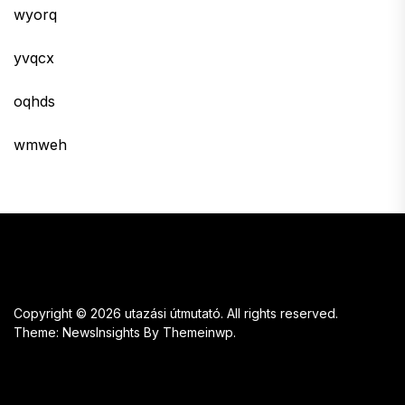
wyorq
yvqcx
oqhds
wmweh
Copyright © 2026
utazási útmutató.
All rights reserved.
Theme: NewsInsights By
Themeinwp.